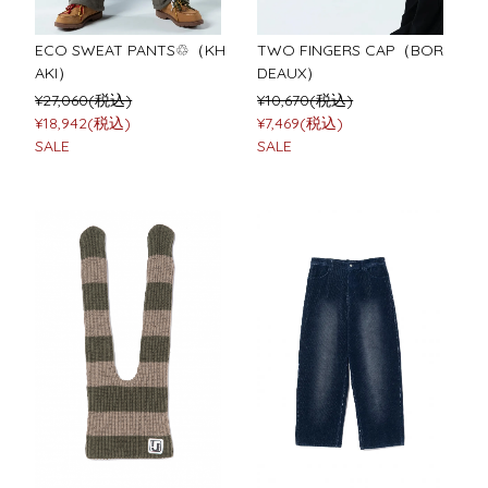
ECO SWEAT PANTS♲（KH
TWO FINGERS CAP（BOR
AKI）
DEAUX）
¥27,060(税込)
¥10,670(税込)
¥18,942(税込)
¥7,469(税込)
SALE
SALE