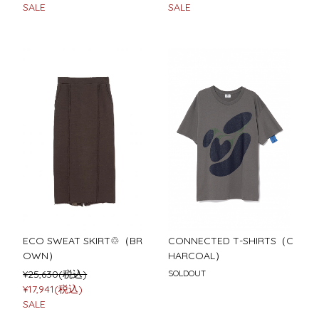
SALE
SALE
ECO SWEAT SKIRT♲（BR
CONNECTED T-SHIRTS（C
OWN）
HARCOAL）
¥25,630(税込)
SOLDOUT
¥17,941(税込)
SALE