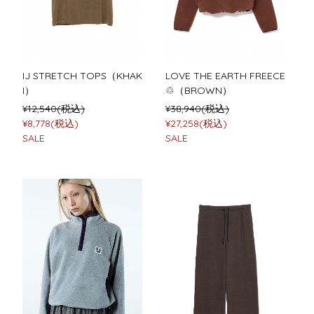
IJ STRETCH TOPS（KHAK
LOVE THE EARTH FREECE
I）
♲（BROWN）
¥12,540(税込)
¥38,940(税込)
¥8,778(税込)
¥27,258(税込)
SALE
SALE