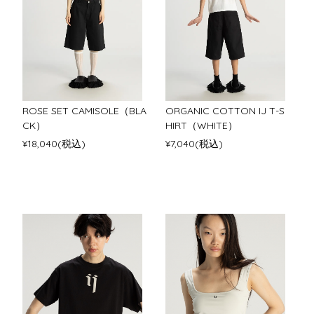
ROSE SET CAMISOLE（BLA
ORGANIC COTTON IJ T-S
CK）
HIRT（WHITE）
¥18,040(税込)
¥7,040(税込)