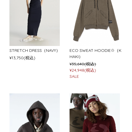
STRETCH DRESS（NAVY）
ECO SWEAT HOODIE♲（K
HAKI）
¥13,750(税込)
¥35,640(税込)
¥24,948(税込)
SALE