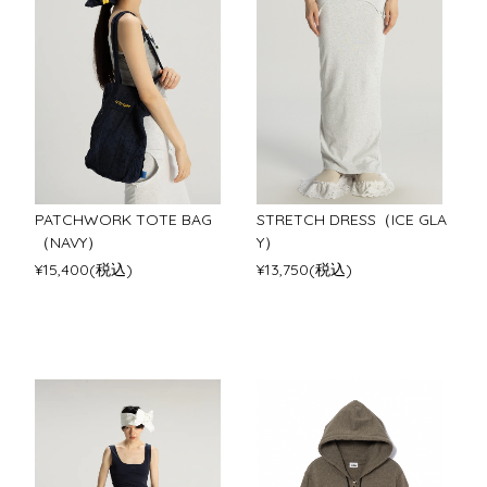
PATCHWORK TOTE BAG
STRETCH DRESS（ICE GLA
（NAVY）
Y）
¥15,400(税込)
¥13,750(税込)