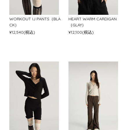
WORKOUT IJ PANTS（BLA
HEART WARM CARDIGAN
CK）
（GLAY）
¥12,540(税込)
¥12,100(税込)