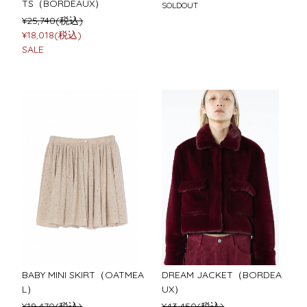
TS（BORDEAUX）
SOLDOUT
¥25,740(税込)
¥18,018(税込)
SALE
BABY MINI SKIRT（OATMEA
DREAM JACKET（BORDEA
L）
UX）
¥19,470(税込)
¥43,450(税込)