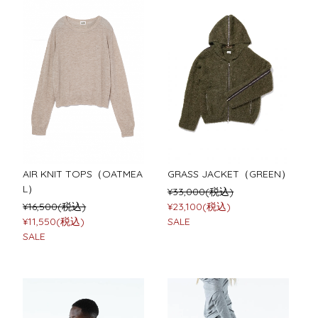
AIR KNIT TOPS（OATMEA
GRASS JACKET（GREEN）
L）
¥33,000(税込)
¥16,500(税込)
¥23,100(税込)
¥11,550(税込)
SALE
SALE