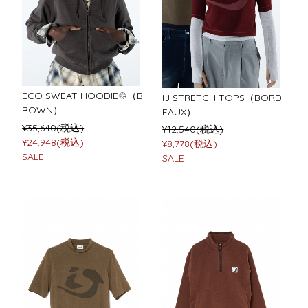
ECO SWEAT HOODIE♲（B
IJ STRETCH TOPS（BORD
ROWN）
EAUX）
¥35,640(税込)
¥12,540(税込)
¥24,948(税込)
¥8,778(税込)
SALE
SALE