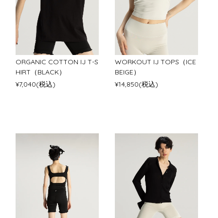
ORGANIC COTTON IJ T-S
WORKOUT IJ TOPS（ICE
HIRT（BLACK）
BEIGE）
¥7,040(税込)
¥14,850(税込)