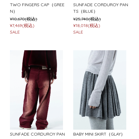
TWO FINGERS CAP（GREE
SUNFADE CORDUROY PAN
N）
TS（BLUE）
¥10,670(税込)
¥25,740(税込)
¥7,469(税込)
¥18,018(税込)
SALE
SALE
SUNFADE CORDUROY PAN
BABY MINI SKIRT（GLAY）