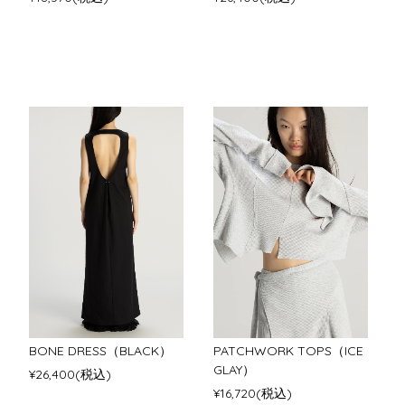
BONE DRESS（BLACK）
PATCHWORK TOPS（ICE
GLAY）
¥26,400(税込)
¥16,720(税込)