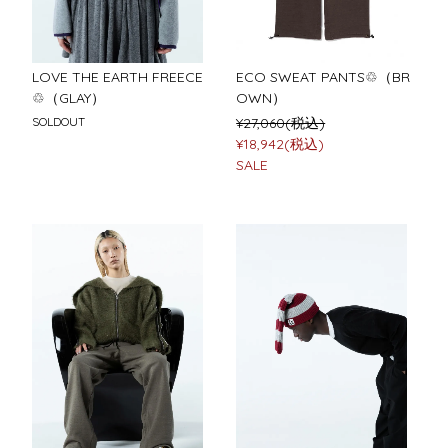
LOVE THE EARTH FREECE
ECO SWEAT PANTS♲（BR
♲（GLAY）
OWN）
SOLDOUT
¥27,060(税込)
¥18,942(税込)
SALE